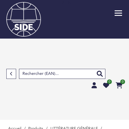
FR
EN
Retour
SCOLAIRE
PARASCOLAIRE
SCIENCES FOND
TECHNIQUES ET S
APPLIQUÉES
0
0
SCIENCES HUMAIN
SOCIALES, LETTRE
MÉDECINE, PHARM
PARAMÉDICAL, M
VÉTÉRINAIRE
Accueil
/
Produits
/
LITTÉRATURE GÉNÉRALE
/