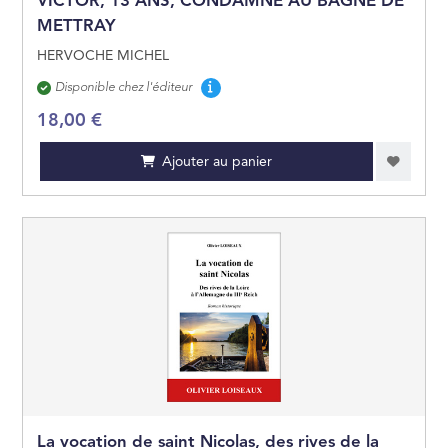
VICTOR, 13 ANS, CONDAMNÉ AU BAGNE DE
METTRAY
HERVOCHE MICHEL
Disponibilité
Disponible chez l'éditeur
18,00 €
Ajouter au panier
La vocation de saint Nicolas, des rives de la