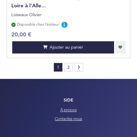
Loire à l'Alle...
Loiseaux Olivier
Disponibilité
Disponible chez l'éditeur
20,00 €
Ajouter au panier
1
2
SIDE
À propos
Contactez-nous