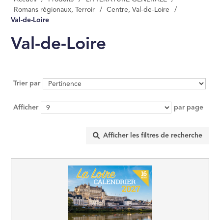
Romans régionaux, Terroir
/
Centre, Val-de-Loire
MANAGEMENT, GE
/
Val-de-Loire
ÉCONOMIE D'ENT
Val-de-Loire
INFORMATIQUE
DROIT
Trier par
SCIENCES POLITI
Afficher
par page
SCIENCES ÉCON
RELIGION
ÉSOTÉRISME, OC
HISTOIRE