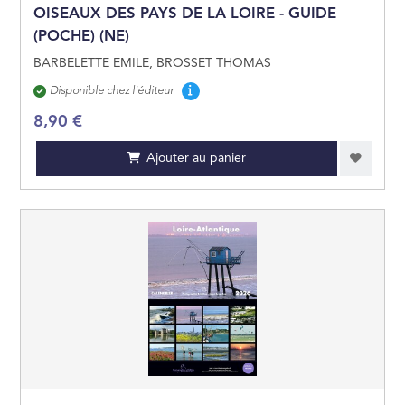
OISEAUX DES PAYS DE LA LOIRE - GUIDE
(POCHE) (NE)
BARBELETTE EMILE, BROSSET THOMAS
Disponibilité
Disponible chez l'éditeur
8,90 €
Ajouter au panier