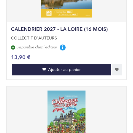
GÉOGRAPHIE
OUVRAGES DE RÉ
CALENDRIER 2027 - LA LOIRE (16 MOIS)
COLLECTIF D'AUTEURS
LITTÉRATURE GÉN
Disponibilité
Disponible chez l'éditeur
13,90 €
ARTS ET BEAUX LI
Ajouter au panier
JEUNESSE
BANDES DESSINÉE
MANGAS
PRATIQUE
CARTES ET PLANS