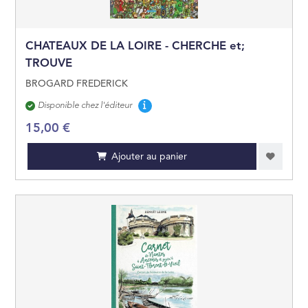
JEUNES ADULTES
CHATEAUX DE LA LOIRE - CHERCHE et;
TROUVE
JEUX ET JOUETS
BROGARD FREDERICK
Disponibilité
Disponible chez l'éditeur
15,00 €
Ajouter au panier