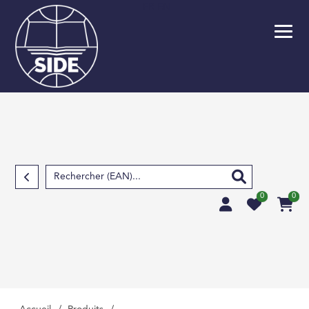
FR
EN
Retour
SCOLAIRE
PARASCOLAIRE
SCIENCES FOND
TECHNIQUES ET S
APPLIQUÉES
0
0
SCIENCES HUMAIN
SOCIALES, LETTRE
MÉDECINE, PHARM
PARAMÉDICAL, M
VÉTÉRINAIRE