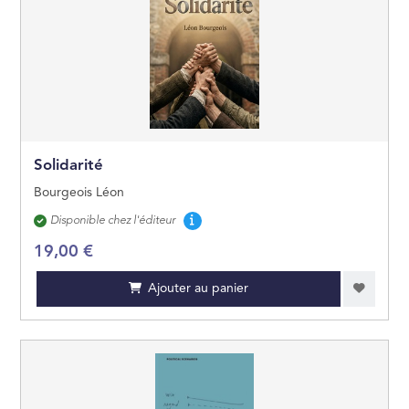
Solidarité
Bourgeois Léon
Disponibilité
Disponible chez l'éditeur
19,00 €
Ajouter au panier