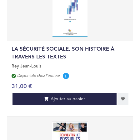
GÉOGRAPHIE
OUVRAGES DE RÉ
LITTÉRATURE GÉN
LA SÉCURITÉ SOCIALE, SON HISTOIRE À
TRAVERS LES TEXTES
ARTS ET BEAUX LI
Rey Jean-Louis
Disponibilité
Disponible chez l'éditeur
JEUNESSE
31,00 €
BANDES DESSINÉE
Ajouter au panier
MANGAS
PRATIQUE
CARTES ET PLANS