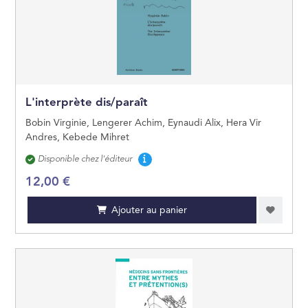
L'interprète dis/paraît
Bobin Virginie, Lengerer Achim, Eynaudi Alix, Hera Vir
Andres, Kebede Mihret
Disponibilité
Disponible chez l'éditeur
12,00 €
Ajouter au panier