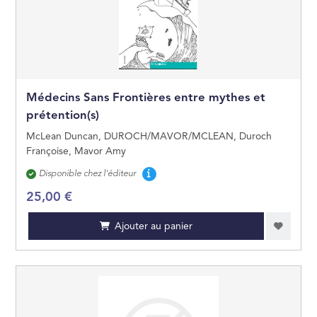
Médecins Sans Frontières entre mythes et
prétention(s)
McLean Duncan, DUROCH/MAVOR/MCLEAN, Duroch
Françoise, Mavor Amy
Disponibilité
Disponible chez l'éditeur
25,00 €
Ajouter au panier