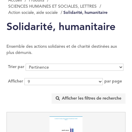
Accueil
/
Produits
/
MANAGEMENT, GE
SCIENCES HUMAINES ET SOCIALES, LETTRES
/
Action sociale, aide sociale
/
Solidarité, humanitaire
ÉCONOMIE D'ENT
Solidarité, humanitaire
INFORMATIQUE
DROIT
Ensemble des actions solidaires et de charité destinées aux
plus démunis.
SCIENCES POLITI
Trier par
SCIENCES ÉCON
Afficher
par page
RELIGION
ÉSOTÉRISME, OC
HISTOIRE