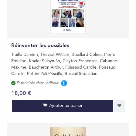
JEUNES ADULTES
JEUX ET JOUETS
Réinventer les possibles
Traille Damien, Theviot William, Rouillard Céline, Pierre
Emeline, Khalef Sulaymân, Clayton Francesca, Cabanne
Maxime, Baucheron Arthur, Foissaud Carolle, Foissaud
Carolle, Petrini Poli Priscille, Buscail Sebastian
Disponibilité
Disponible chez l'éditeur
18,00 €
Ajouter au panier