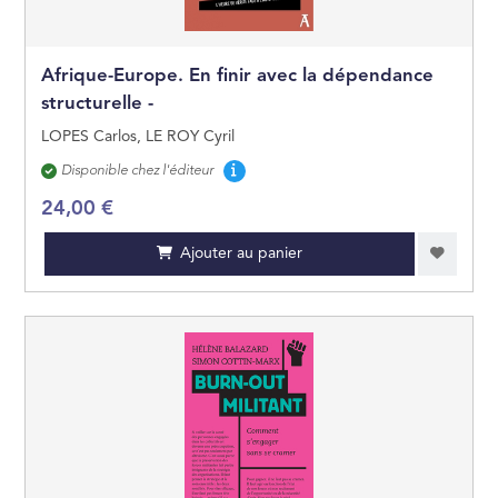
Afrique-Europe. En finir avec la dépendance
structurelle -
LOPES Carlos, LE ROY Cyril
Disponibilité
Disponible chez l'éditeur
24,00 €
Ajouter au panier