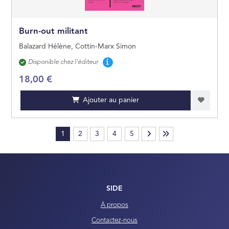
Burn-out militant
Balazard Hélène, Cottin-Marx Simon
Disponibilité
Disponible chez l'éditeur
18,00 €
Ajouter au panier
1
2
3
4
5
SIDE
À propos
Contactez-nous