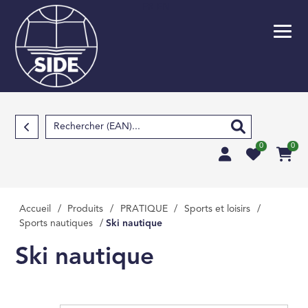
FR
EN
Retour
SCOLAIRE
PARASCOLAIRE
SCIENCES FOND
0
0
TECHNIQUES ET S
APPLIQUÉES
SCIENCES HUMAIN
Accueil
/
Produits
/
PRATIQUE
/
Sports et loisirs
/
Sports nautiques
/
Ski nautique
SOCIALES, LETTRE
Ski nautique
MÉDECINE, PHARM
PARAMÉDICAL, M
VÉTÉRINAIRE