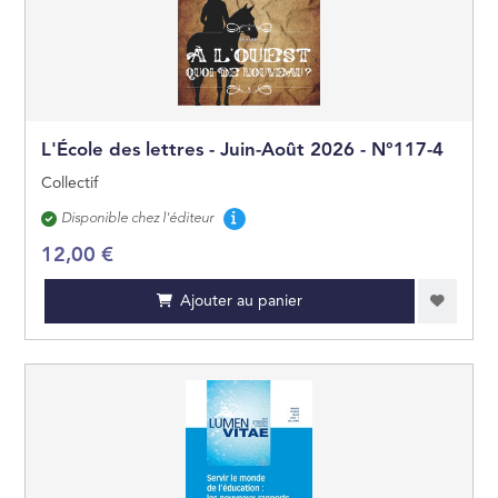
GÉOGRAPHIE
OUVRAGES DE RÉ
L'École des lettres - Juin-Août 2026 - N°117-4
LITTÉRATURE GÉN
Collectif
Disponibilité
ARTS ET BEAUX LI
Disponible chez l'éditeur
12,00 €
JEUNESSE
Ajouter au panier
BANDES DESSINÉE
MANGAS
PRATIQUE
CARTES ET PLANS