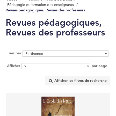
Pédagogie et formation des enseignants
/
MANAGEMENT, GE
Revues pédagogiques, Revues des professeurs
ÉCONOMIE D'ENT
Revues pédagogiques,
INFORMATIQUE
Revues des professeurs
DROIT
SCIENCES POLITI
Trier par
Afficher
par page
SCIENCES ÉCON
RELIGION
ÉSOTÉRISME, OC
HISTOIRE