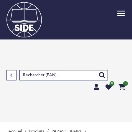
FR
EN
Retour
SCOLAIRE
PARASCOLAIRE
SCIENCES FOND
TECHNIQUES ET S
APPLIQUÉES
0
0
SCIENCES HUMAIN
SOCIALES, LETTRE
MÉDECINE, PHARM
PARAMÉDICAL, M
VÉTÉRINAIRE
Accueil
/
Produits
/
PARASCOLAIRE
/