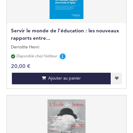
JEUNES ADULTES
JEUX ET JOUETS
Servir le monde de l’éducation : les nouveaux
rapports entre...
Derroitte Henri
Disponibilité
Disponible chez l'éditeur
20,00 €
Ajouter au panier