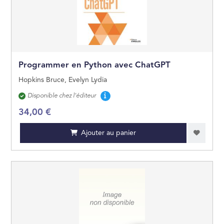
GÉOGRAPHIE
OUVRAGES DE RÉ
Programmer en Python avec ChatGPT
LITTÉRATURE GÉN
Hopkins Bruce, Evelyn Lydia
Disponibilité
Disponible chez l'éditeur
ARTS ET BEAUX LI
34,00 €
JEUNESSE
Ajouter au panier
BANDES DESSINÉE
MANGAS
PRATIQUE
CARTES ET PLANS