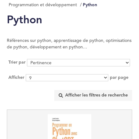
Programmation et développement
/
Python
MANAGEMENT, GE
ÉCONOMIE D'ENT
Python
INFORMATIQUE
Références sur python, apprentissage de python, optimisations
DROIT
de python, développement en python…
Trier par
SCIENCES POLITI
Afficher
par page
SCIENCES ÉCON
RELIGION
ÉSOTÉRISME, OC
HISTOIRE