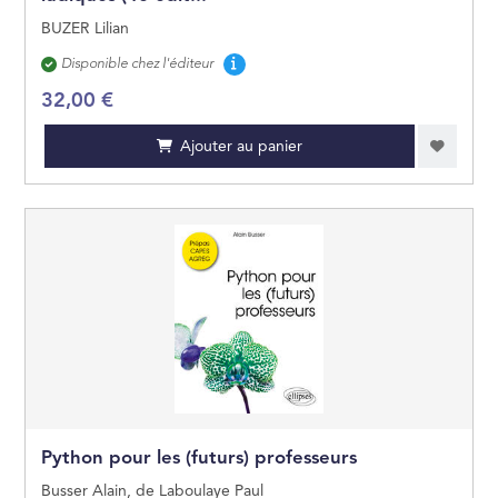
BUZER Lilian
Disponibilité
Disponible chez l'éditeur
32,00 €
Ajouter au panier
Python pour les (futurs) professeurs
Busser Alain, de Laboulaye Paul