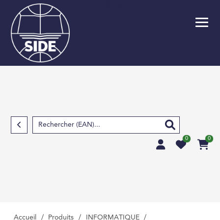
FR
EN
Retour
SCOLAIRE
PARASCOLAIRE
SCIENCES FOND
TECHNIQUES ET S
APPLIQUÉES
0
0
SCIENCES HUMAIN
SOCIALES, LETTRE
MÉDECINE, PHARM
PARAMÉDICAL, M
VÉTÉRINAIRE
Accueil
/
Produits
/
INFORMATIQUE
/