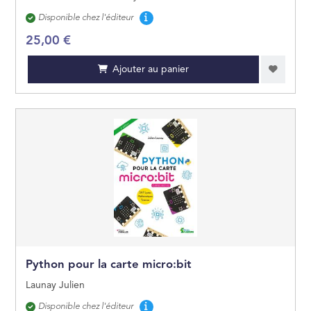
Disponibilité
Disponible chez l'éditeur
25,00 €
Ajouter au panier
Python pour la carte micro:bit
Launay Julien
Disponibilité
Disponible chez l'éditeur