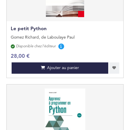
JEUNES ADULTES
JEUX ET JOUETS
Le petit Python
Gomez Richard, de Laboulaye Paul
Disponibilité
Disponible chez l'éditeur
28,00 €
Ajouter au panier