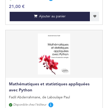
21,00 €
Ajouter au panier
Mathématiques et statistiques appliquées
avec Python
Fadil Abderrahmane, de Laboulaye Paul
Disponibilité
Disponible chez l'éditeur