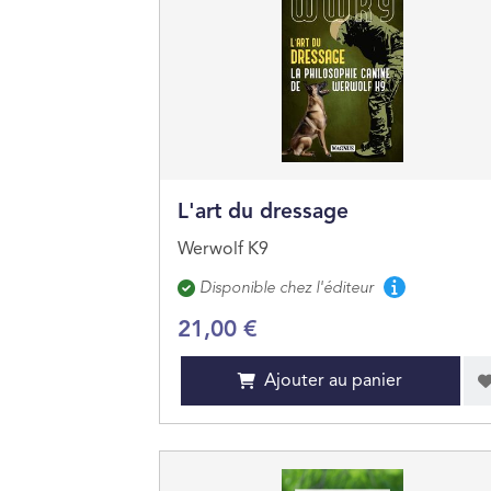
L'art du dressage
Werwolf K9
Disponibilité
Disponible chez l'éditeur
21,00 €
Ajouter au panier