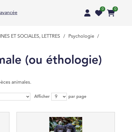
0
0
 avancée
NES ET SOCIALES, LETTRES
/
Psychologie
/
male (ou éthologie)
èces animales.
Afficher
par page