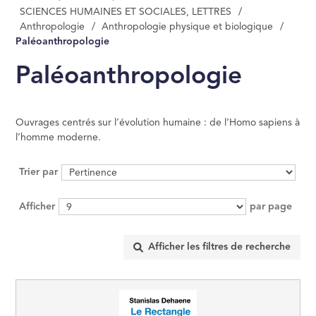
SCIENCES HUMAINES ET SOCIALES, LETTRES
/
MANAGEMENT, GE
Anthropologie
/
Anthropologie physique et biologique
/
ÉCONOMIE D'ENT
Paléoanthropologie
INFORMATIQUE
Paléoanthropologie
DROIT
Ouvrages centrés sur l’évolution humaine : de l’Homo sapiens à
l’homme moderne.
SCIENCES POLITI
Trier par
SCIENCES ÉCON
Afficher
par page
RELIGION
ÉSOTÉRISME, OC
HISTOIRE