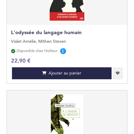
L'odyssée du langage humain
Vialet Amélie, Mithen Steven
Disponibilité
Disponible chez l'éditeur
22,90 €
Ajouter au panier