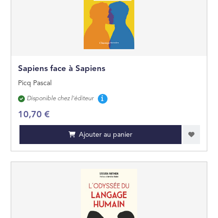
JEUNES ADULTES
JEUX ET JOUETS
Sapiens face à Sapiens
Picq Pascal
Disponibilité
Disponible chez l'éditeur
10,70 €
Ajouter au panier