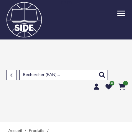
FR
EN
Retour
SCOLAIRE
PARASCOLAIRE
SCIENCES FOND
TECHNIQUES ET S
APPLIQUÉES
0
0
SCIENCES HUMAIN
SOCIALES, LETTRE
MÉDECINE, PHARM
PARAMÉDICAL, M
VÉTÉRINAIRE
Accueil
/
Produits
/