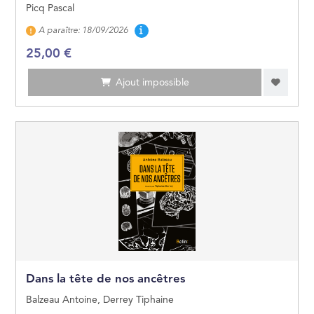
Picq Pascal
Disponibilité
A paraître: 18/09/2026
25,00 €
Ajout impossible
Dans la tête de nos ancêtres
Balzeau Antoine, Derrey Tiphaine