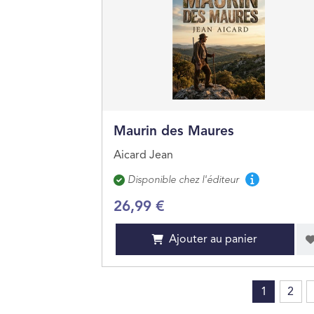
Maurin des Maures
Aicard Jean
Disponibilité
Disponible chez l'éditeur
26,99 €
Ajouter au panier
1
2