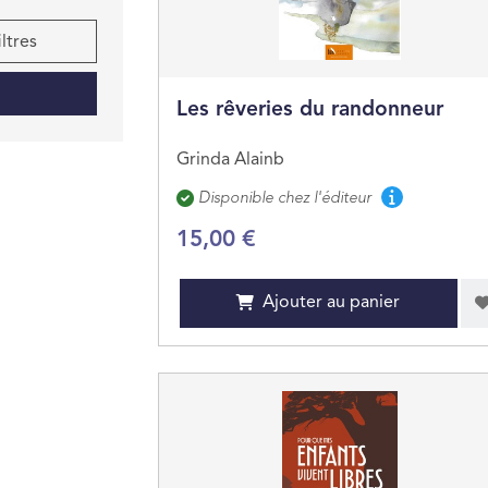
iltres
Les rêveries du randonneur
Grinda Alainb
Disponibilité
Disponible chez l'éditeur
15,00 €
Ajouter au panier