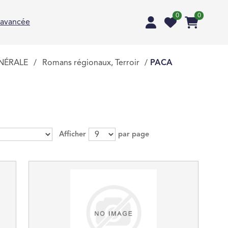
0
0
 avancée
ÉNÉRALE
/
Romans régionaux, Terroir
/
PACA
Afficher
par page