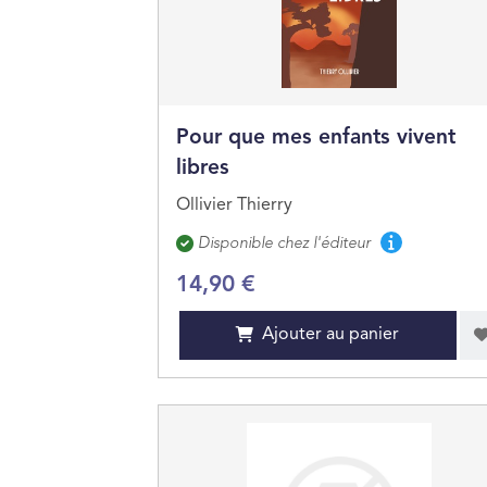
Pour que mes enfants vivent
libres
Ollivier Thierry
Disponibilité
Disponible chez l'éditeur
14,90 €
Ajouter au panier