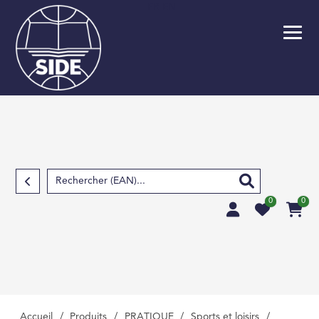
FR
EN
Retour
SCOLAIRE
PARASCOLAIRE
SCIENCES FOND
TECHNIQUES ET S
APPLIQUÉES
0
0
SCIENCES HUMAIN
SOCIALES, LETTRE
MÉDECINE, PHARM
PARAMÉDICAL, M
VÉTÉRINAIRE
Accueil
/
Produits
/
PRATIQUE
/
Sports et loisirs
/