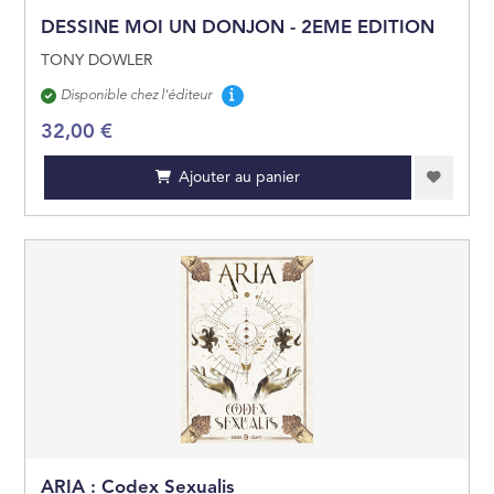
DESSINE MOI UN DONJON - 2EME EDITION
TONY DOWLER
Disponibilité
Disponible chez l'éditeur
32,00 €
Ajouter au panier
ARIA : Codex Sexualis