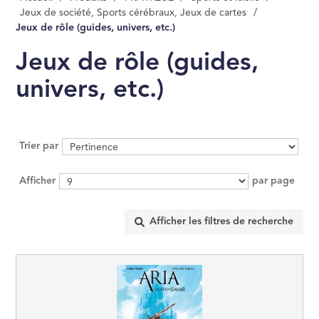
Jeux de société, Sports cérébraux, Jeux de cartes
/
MANAGEMENT, GE
Jeux de rôle (guides, univers, etc.)
ÉCONOMIE D'ENT
Jeux de rôle (guides,
INFORMATIQUE
univers, etc.)
DROIT
SCIENCES POLITI
Trier par
Afficher
par page
SCIENCES ÉCON
RELIGION
ÉSOTÉRISME, OC
HISTOIRE