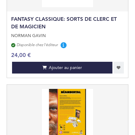
FANTASY CLASSIQUE: SORTS DE CLERC ET
DE MAGICIEN
NORMAN GAVIN
Disponibilité
Disponible chez l'éditeur
24,00 €
Ajouter au panier