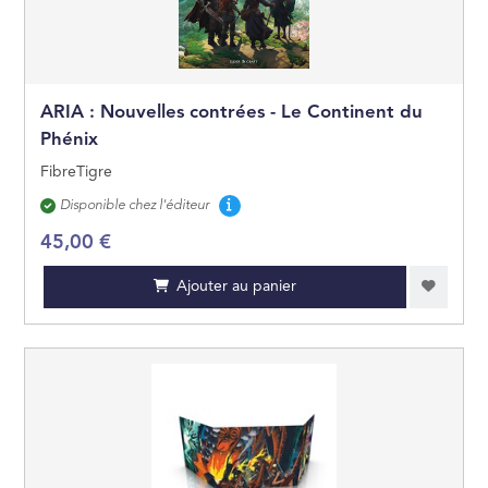
JEUNES ADULTES
JEUX ET JOUETS
ARIA : Nouvelles contrées - Le Continent du
Phénix
FibreTigre
Disponibilité
Disponible chez l'éditeur
45,00 €
Ajouter au panier