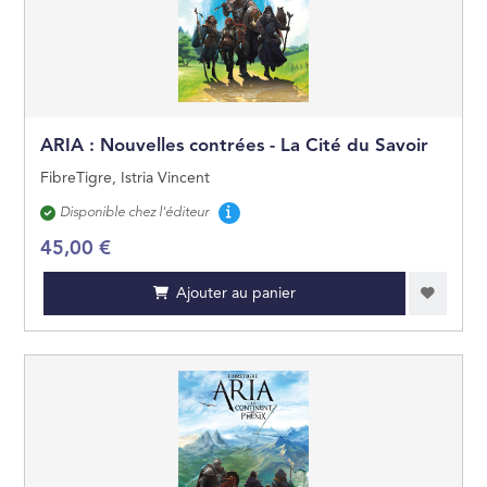
GÉOGRAPHIE
OUVRAGES DE RÉ
ARIA : Nouvelles contrées - La Cité du Savoir
LITTÉRATURE GÉN
FibreTigre, Istria Vincent
Disponibilité
Disponible chez l'éditeur
ARTS ET BEAUX LI
45,00 €
JEUNESSE
Ajouter au panier
BANDES DESSINÉE
MANGAS
PRATIQUE
CARTES ET PLANS