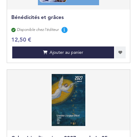
JEUNES ADULTES
Bénédicités et grâces
JEUX ET JOUETS
Disponibilité
Disponible chez l'éditeur
12,50 €
Ajouter au panier