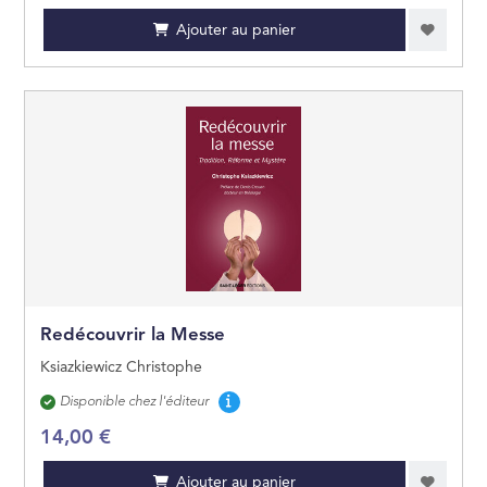
Ajouter au panier
Redécouvrir la Messe
Ksiazkiewicz Christophe
Disponibilité
Disponible chez l'éditeur
14,00 €
Ajouter au panier