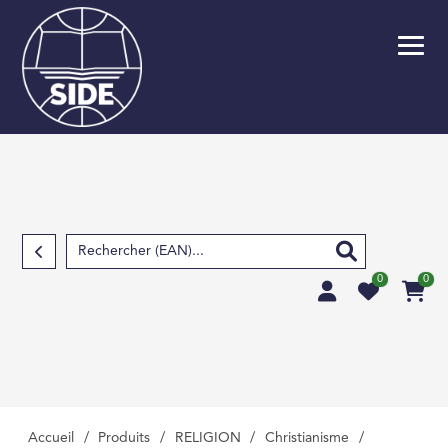
FR
EN
Retour
SCOLAIRE
PARASCOLAIRE
SCIENCES FOND
TECHNIQUES ET S
APPLIQUÉES
0
0
SCIENCES HUMAIN
SOCIALES, LETTRE
MÉDECINE, PHARM
PARAMÉDICAL, M
VÉTÉRINAIRE
Accueil
/
Produits
/
RELIGION
/
Christianisme
/