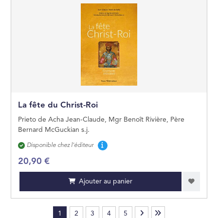
La fête du Christ-Roi
Prieto de Acha Jean-Claude, Mgr Benoît Rivière, Père
Bernard McGuckian s.j.
Disponibilité
Disponible chez l'éditeur
20,90 €
Ajouter au panier
1
2
3
4
5