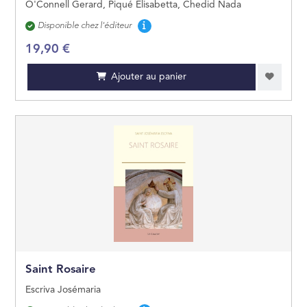
O'Connell Gerard, Piqué Elisabetta, Chedid Nada
Disponibilité
Disponible chez l'éditeur
19,90 €
Ajouter au panier
Saint Rosaire
Escriva Josémaria