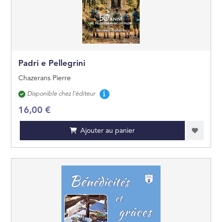
GÉOGRAPHIE
OUVRAGES DE RÉ
Padri e Pellegrini
LITTÉRATURE GÉN
Chazerans Pierre
Disponibilité
Disponible chez l'éditeur
ARTS ET BEAUX LI
16,00 €
JEUNESSE
Ajouter au panier
BANDES DESSINÉE
MANGAS
PRATIQUE
CARTES ET PLANS