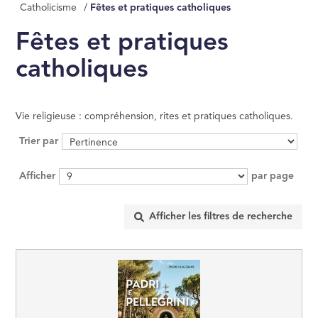
Catholicisme
/
Fêtes et pratiques catholiques
MANAGEMENT, GE
ÉCONOMIE D'ENT
Fêtes et pratiques
catholiques
INFORMATIQUE
DROIT
Vie religieuse : compréhension, rites et pratiques catholiques.
Trier par
SCIENCES POLITI
Afficher
par page
SCIENCES ÉCON
RELIGION
ÉSOTÉRISME, OC
HISTOIRE