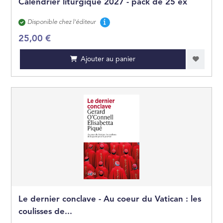
Calendrier liturgique 2027 - pack de 25 ex
Disponibilité
Disponible chez l'éditeur
25,00 €
Ajouter au panier
Le dernier conclave - Au coeur du Vatican : les
coulisses de...