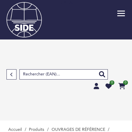
FR
EN
Retour
SCOLAIRE
PARASCOLAIRE
SCIENCES FOND
TECHNIQUES ET S
APPLIQUÉES
0
0
SCIENCES HUMAIN
SOCIALES, LETTRE
MÉDECINE, PHARM
PARAMÉDICAL, M
VÉTÉRINAIRE
Accueil
/
Produits
/
OUVRAGES DE RÉFÉRENCE
/