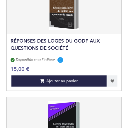
GÉOGRAPHIE
OUVRAGES DE RÉ
LITTÉRATURE GÉN
RÉPONSES DES LOGES DU GODF AUX
QUESTIONS DE SOCIÉTÉ
ARTS ET BEAUX LI
Disponibilité
Disponible chez l'éditeur
15,00 €
JEUNESSE
Ajouter au panier
BANDES DESSINÉE
MANGAS
PRATIQUE
CARTES ET PLANS