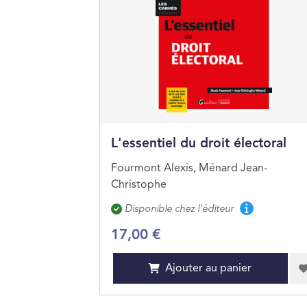
L'essentiel du droit électoral
Fourmont Alexis, Ménard Jean-
Christophe
Disponibilité
Disponible chez l'éditeur
17,00 €
Ajouter au panier