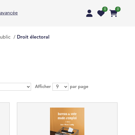
0
0
 avancée
ublic
/
Droit électoral
Afficher
par page