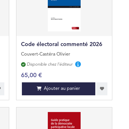
Code électoral commenté 2026
Couvert-Castéra Olivier
Disponibilité
Disponible chez l'éditeur
65,00 €
Ajouter au panier