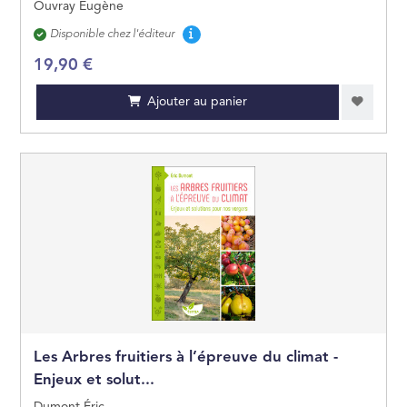
Ouvray Eugène
Disponibilité
Disponible chez l'éditeur
19,90 €
Ajouter au panier
Les Arbres fruitiers à l’épreuve du climat -
Enjeux et solut...
Dumont Éric