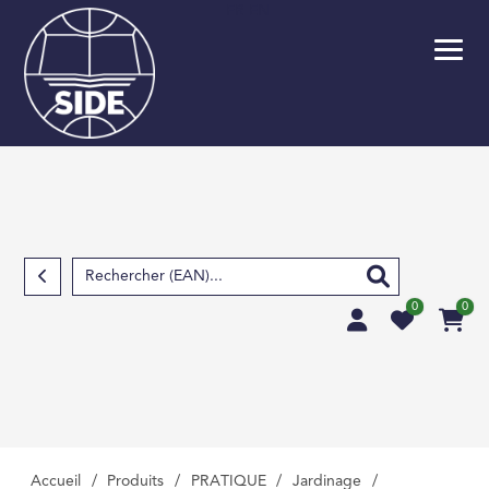
FR
EN
Retour
SCOLAIRE
PARASCOLAIRE
SCIENCES FOND
TECHNIQUES ET S
APPLIQUÉES
0
0
SCIENCES HUMAIN
SOCIALES, LETTRE
MÉDECINE, PHARM
PARAMÉDICAL, M
VÉTÉRINAIRE
Accueil
/
Produits
/
PRATIQUE
/
Jardinage
/