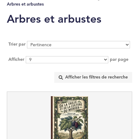
Arbres et arbustes
MANAGEMENT, GE
ÉCONOMIE D'ENT
Arbres et arbustes
INFORMATIQUE
Trier par
DROIT
Afficher
par page
SCIENCES POLITI
SCIENCES ÉCON
RELIGION
ÉSOTÉRISME, OC
HISTOIRE