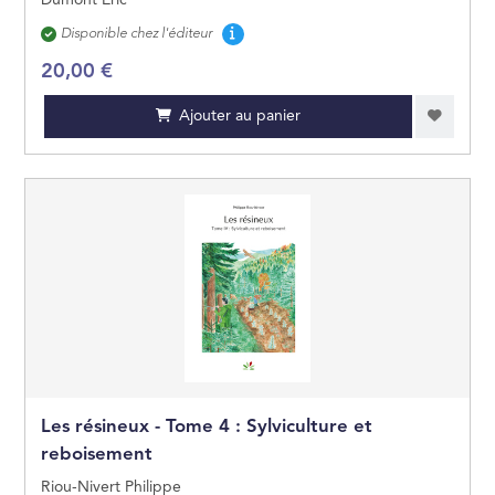
Disponibilité
Disponible chez l'éditeur
20,00 €
Ajouter au panier
Les résineux - Tome 4 : Sylviculture et
reboisement
Riou-Nivert Philippe