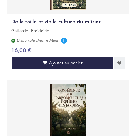
GÉOGRAPHIE
De la taille et de la culture du mûrier
OUVRAGES DE RÉ
Gaillardet Fre´de´ric
Disponibilité
Disponible chez l'éditeur
LITTÉRATURE GÉN
16,00 €
ARTS ET BEAUX LI
Ajouter au panier
JEUNESSE
BANDES DESSINÉE
MANGAS
PRATIQUE
CARTES ET PLANS