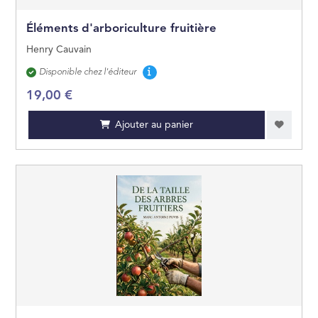
Éléments d'arboriculture fruitière
JEUNES ADULTES
Henry Cauvain
JEUX ET JOUETS
Disponibilité
Disponible chez l'éditeur
19,00 €
Ajouter au panier