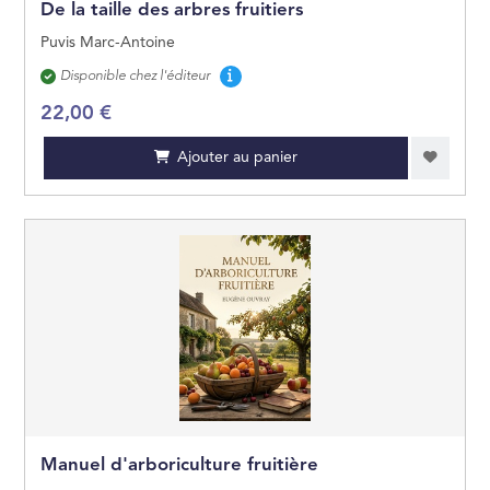
De la taille des arbres fruitiers
Puvis Marc-Antoine
Disponibilité
Disponible chez l'éditeur
22,00 €
Ajouter au panier
Manuel d'arboriculture fruitière