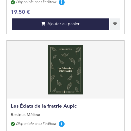
Disponibilité
Disponible chez l'éditeur
19,50 €
Ajouter au panier
Les Éclats de la fratrie Aupic
Restous Mélissa
Disponibilité
Disponible chez l'éditeur