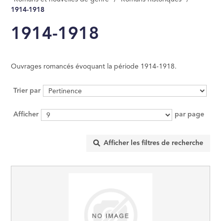
1914-1918
MANAGEMENT, GE
ÉCONOMIE D'ENT
1914-1918
INFORMATIQUE
Ouvrages romancés évoquant la période 1914-1918.
DROIT
Trier par
SCIENCES POLITI
Afficher
par page
SCIENCES ÉCON
RELIGION
ÉSOTÉRISME, OC
HISTOIRE