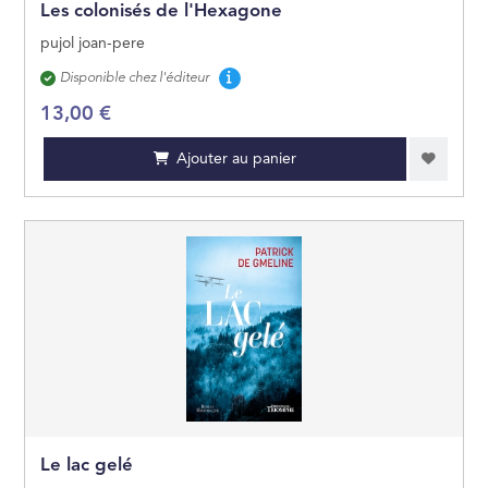
Les colonisés de l'Hexagone
pujol joan-pere
Disponibilité
Disponible chez l'éditeur
13,00 €
Ajouter au panier
Le lac gelé