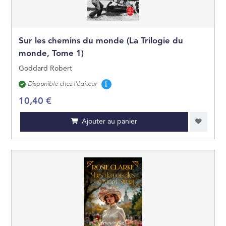
JEUNES ADULTES
Sur les chemins du monde (La Trilogie du
JEUX ET JOUETS
monde, Tome 1)
Goddard Robert
Disponibilité
Disponible chez l'éditeur
10,40 €
Ajouter au panier